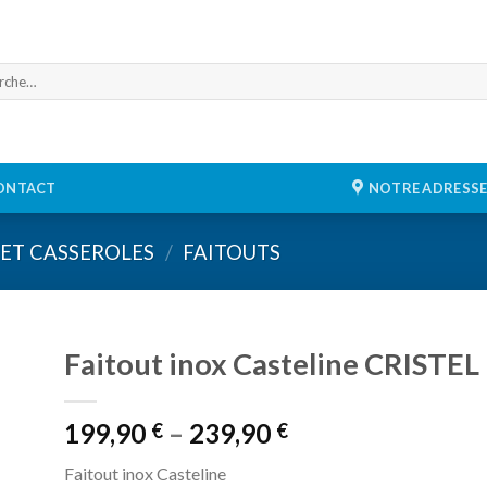
he
ONTACT
NOTRE ADRESS
 ET CASSEROLES
/
FAITOUTS
Faitout inox Casteline CRISTEL
199,90
–
239,90
er
€
€
ste
ies
Faitout inox Casteline