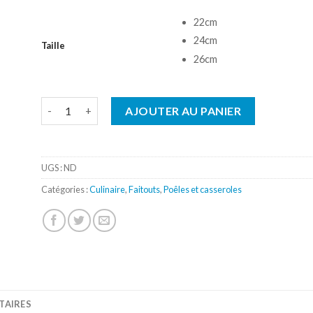
22cm
24cm
Taille
26cm
quantité de Faitout inox Casteline CRISTEL
AJOUTER AU PANIER
UGS :
ND
Catégories :
Culinaire
,
Faitouts
,
Poêles et casseroles
TAIRES