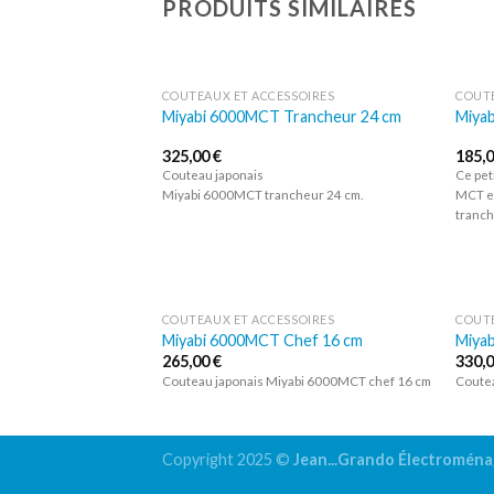
PRODUITS SIMILAIRES
COUTEAUX ET ACCESSOIRES
COUTE
Miyabi 6000MCT Trancheur 24 cm
Miya
Ajouter
à la liste
325,00
€
185,
d’envies
Couteau japonais
Ce pet
Miyabi 6000MCT trancheur 24 cm.
MCT es
tranch
COUTEAUX ET ACCESSOIRES
COUTE
Miyabi 6000MCT Chef 16 cm
Miya
Ajouter
265,00
€
330,
à la liste
d’envies
Couteau japonais Miyabi 6000MCT chef 16 cm
Coute
Copyright 2025 ©
Jean...Grando Électromén