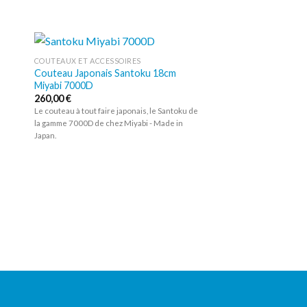
COUTEAUX ET ACCESSOIRES
Couteau Japonais Santoku 18cm
ter
Ajouter
Miyabi 7000D
iste
à la liste
ies
d’envies
260,00
€
m
Le couteau à tout faire japonais, le Santoku de
la gamme 7000D de chez Miyabi - Made in
Japan.