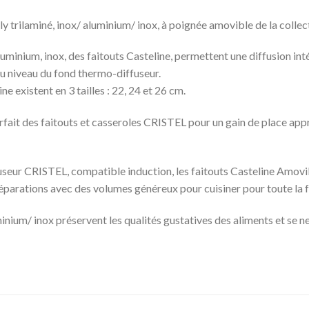
iply trilaminé, inox/ aluminium/ inox, à poignée amovible de la coll
minium, inox, des faitouts Casteline, permettent une diffusion inté
au niveau du fond thermo-diffuseur.
ne existent en 3 tailles : 22, 24 et 26 cm.
ait des faitouts et casseroles CRISTEL pour un gain de place app
useur CRISTEL, compatible induction, les faitouts Casteline Amovibl
réparations avec des volumes généreux pour cuisiner pour toute la f
minium/ inox préservent les qualités gustatives des aliments et se n