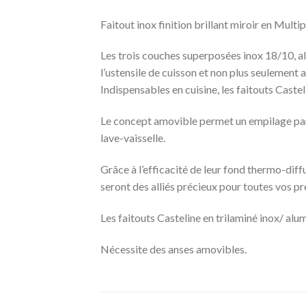
Faitout inox finition brillant miroir en Mult
Les trois couches superposées inox 18/10, alu
l’ustensile de cuisson et non plus seulement 
Indispensables en cuisine, les faitouts Casteli
Le concept amovible permet un empilage parf
lave-vaisselle.
Grâce à l’efficacité de leur fond thermo-diff
seront des alliés précieux pour toutes vos p
Les faitouts Casteline en trilaminé inox/ alu
Nécessite des anses amovibles.