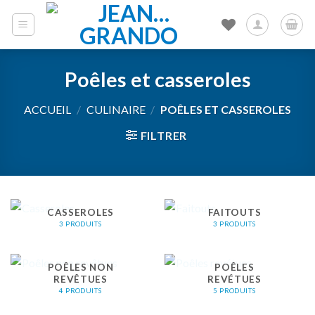
Skip
to
content
Poêles et casseroles
ACCUEIL
/
CULINAIRE
/
POÊLES ET CASSEROLES
FILTRER
CASSEROLES
FAITOUTS
3 PRODUITS
3 PRODUITS
POÊLES NON
POÊLES
REVÊTUES
REVÉTUES
4 PRODUITS
5 PRODUITS