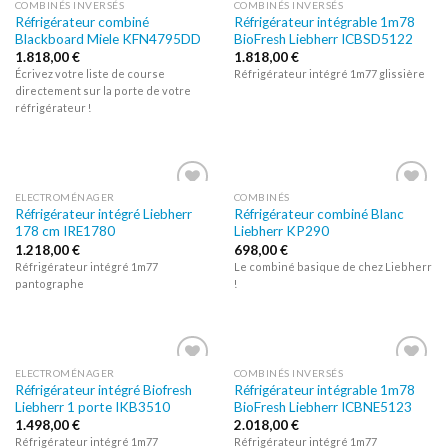
COMBINÉS INVERSÉS
COMBINÉS INVERSÉS
Réfrigérateur combiné
Réfrigérateur intégrable 1m78
Ajouter
Ajouter
Blackboard Miele KFN4795DD
BioFresh Liebherr ICBSD5122
à la liste
à la liste
d’envies
d’envies
1.818,00
€
1.818,00
€
Écrivez votre liste de course
Réfrigérateur intégré 1m77 glissière
directement sur la porte de votre
réfrigérateur !
ELECTROMÉNAGER
COMBINÉS
Réfrigérateur intégré Liebherr
Réfrigérateur combiné Blanc
Ajouter
Ajouter
178 cm IRE1780
Liebherr KP290
à la liste
à la liste
d’envies
d’envies
1.218,00
€
698,00
€
Réfrigérateur intégré 1m77
Le combiné basique de chez Liebherr
pantographe
!
ELECTROMÉNAGER
COMBINÉS INVERSÉS
Réfrigérateur intégré Biofresh
Réfrigérateur intégrable 1m78
Ajouter
Ajouter
Liebherr 1 porte IKB3510
BioFresh Liebherr ICBNE5123
à la liste
à la liste
d’envies
d’envies
1.498,00
€
2.018,00
€
Réfrigérateur intégré 1m77
Réfrigérateur intégré 1m77