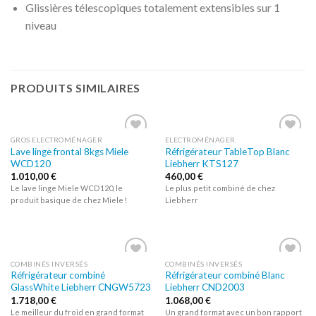
Glissières télescopiques totalement extensibles sur 1
niveau
PRODUITS SIMILAIRES
GROS ELECTROMÉNAGER
ELECTROMÉNAGER
Lave linge frontal 8kgs Miele
Réfrigérateur TableTop Blanc
Ajouter
Ajouter
WCD120
Liebherr KTS127
à la liste
à la liste
d’envies
d’envies
1.010,00
€
460,00
€
Le lave linge Miele WCD120, le
Le plus petit combiné de chez
produit basique de chez Miele !
Liebherr
COMBINÉS INVERSÉS
COMBINÉS INVERSÉS
Réfrigérateur combiné
Réfrigérateur combiné Blanc
Ajouter
Ajouter
GlassWhite Liebherr CNGW5723
Liebherr CND2003
à la liste
à la liste
d’envies
d’envies
1.718,00
€
1.068,00
€
Le meilleur du froid en grand format
Un grand format avec un bon rapport