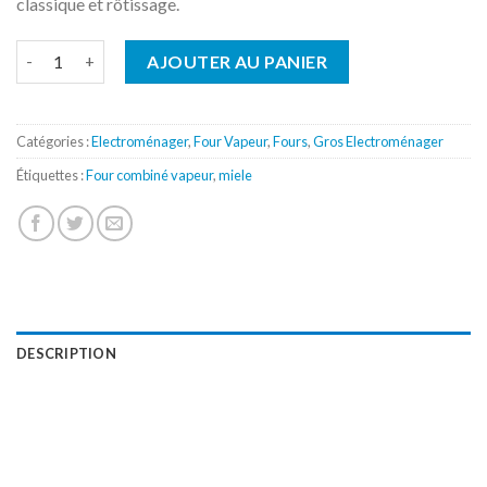
classique et rôtissage.
quantité de Four Vapeur Miele DGC7440
AJOUTER AU PANIER
Catégories :
Electroménager
,
Four Vapeur
,
Fours
,
Gros Electroménager
Étiquettes :
Four combiné vapeur
,
miele
DESCRIPTION