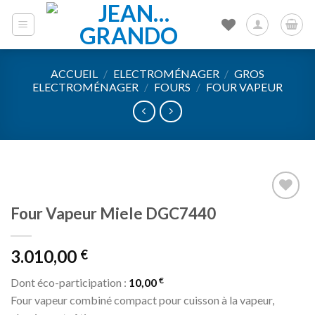
Skip
to
content
ACCUEIL
/
ELECTROMÉNAGER
/
GROS
ELECTROMÉNAGER
/
FOURS
/
FOUR VAPEUR
Four Vapeur Miele DGC7440
Ajouter
à la liste
d’envies
3.010,00
€
€
Dont éco-participation :
10,00
Four vapeur combiné compact pour cuisson à la vapeur,