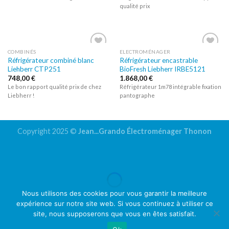
qualité prix
COMBINÉS
ELECTROMÉNAGER
Réfrigérateur combiné blanc
Réfrigérateur encastrable
Ajouter
Ajouter
Liehberr CTP251
BioFresh Liebherr IRBE5121
à la liste
à la liste
d’envies
d’envies
748,00
€
1.868,00
€
Le bon rapport qualité prix de chez
Réfrigérateur 1m78 intégrable fixation
Liebherr !
pantographe
Copyright 2025 ©
Jean...Grando Électroménager Thonon
Nous utilisons des cookies pour vous garantir la meilleure
expérience sur notre site web. Si vous continuez à utiliser ce
site, nous supposerons que vous en êtes satisfait.