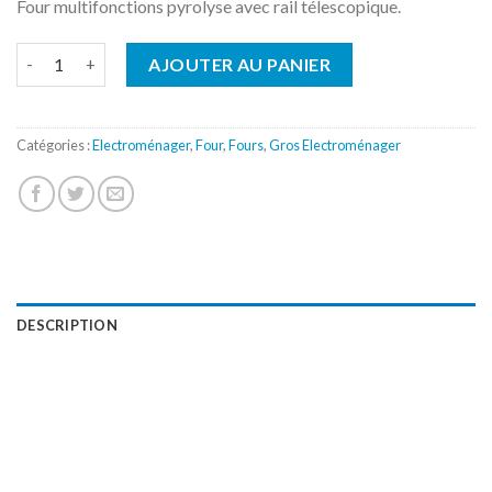
Four multifonctions pyrolyse avec rail télescopique.
quantité de Four Pyrolyse Miele H2467BP
AJOUTER AU PANIER
Catégories :
Electroménager
,
Four
,
Fours
,
Gros Electroménager
DESCRIPTION