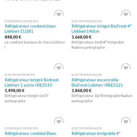
COMBINÉS INVERSÉS
ELECTROMÉNAGER
Réfrigérateur combiné blanc
Réfrigérateur intégré BioFresh 4*
Ajouter
Ajouter
Liehberr CU281
Liebherr140cm
à la liste
à la liste
d’envies
d’envies
848,00
€
1.668,00
€
Le combiné basique de chez Liebherr
Réfrigérateur 1m40 4* intégrable
!
fixation pantographe
ELECTROMÉNAGER
ELECTROMÉNAGER
Réfrigérateur intégré Biofresh
Réfrigérateur encastrable
Ajouter
Ajouter
Liebherr 1 porte IKB3510
BioFresh Liebherr IRBE5121
à la liste
à la liste
d’envies
d’envies
1.498,00
€
1.868,00
€
Réfrigérateur intégré 1m77
Réfrigérateur 1m78 intégrable fixation
pantographe
pantographe
COMBINÉS INVERSÉS
ELECTROMÉNAGER
Réfrigérateur combiné Blanc
Réfrigérateur intégrable 4*
Ajouter
Ajouter