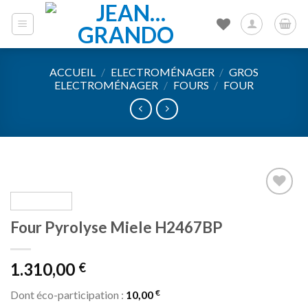
Skip
to
content
ACCUEIL
/
ELECTROMÉNAGER
/
GROS
ELECTROMÉNAGER
/
FOURS
/
FOUR
Ajouter
Four Pyrolyse Miele H2467BP
à la liste
d’envies
1.310,00
€
€
Dont éco-participation :
10,00