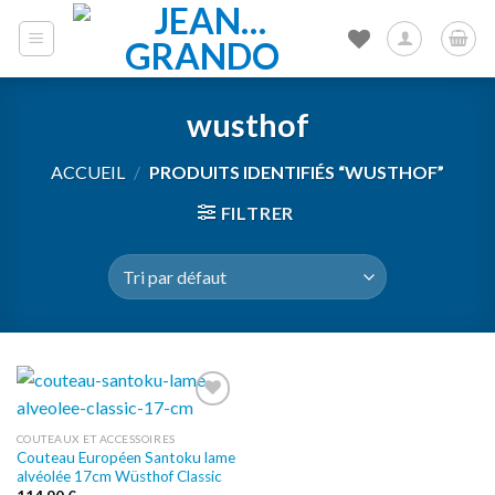
Skip
to
content
wusthof
ACCUEIL
/
PRODUITS IDENTIFIÉS “WUSTHOF”
FILTRER
Ajouter
COUTEAUX ET ACCESSOIRES
à la liste
Couteau Européen Santoku lame
d’envies
alvéolée 17cm Wüsthof Classic