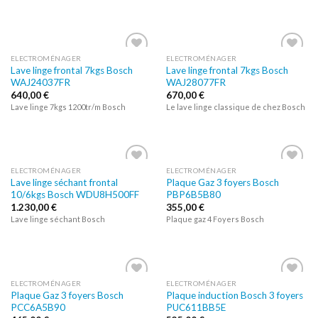
ELECTROMÉNAGER
ELECTROMÉNAGER
Lave linge frontal 7kgs Bosch
Lave linge frontal 7kgs Bosch
Ajouter
Ajouter
WAJ24037FR
WAJ28077FR
à la liste
à la liste
d’envies
d’envies
640,00
€
670,00
€
Lave linge 7kgs 1200tr/m Bosch
Le lave linge classique de chez Bosch
ELECTROMÉNAGER
ELECTROMÉNAGER
Lave linge séchant frontal
Plaque Gaz 3 foyers Bosch
Ajouter
Ajouter
10/6kgs Bosch WDU8H500FF
PBP6B5B80
à la liste
à la liste
d’envies
d’envies
1.230,00
€
355,00
€
Lave linge séchant Bosch
Plaque gaz 4 Foyers Bosch
ELECTROMÉNAGER
ELECTROMÉNAGER
Plaque Gaz 3 foyers Bosch
Plaque induction Bosch 3 foyers
Ajouter
Ajouter
PCC6A5B90
PUC611BB5E
à la liste
à la liste